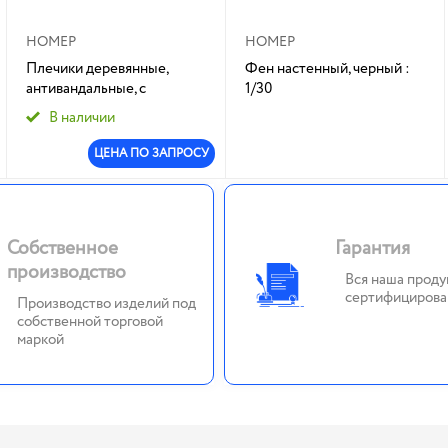
НОМЕР
НОМЕР
Плечики деревянные,
Фен настенный, черный :
антивандальные, с
1/30
зажимами, цвет -
В наличии
натуральный, Йетти:1/100
ЦЕНА ПО ЗАПРОСУ
Собственное
Гарантия
производство
Вся наша проду
сертифицирова
Производство изделий под
собственной торговой
маркой